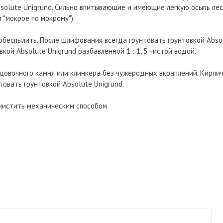
solute Unigrund. Сильно впитывающие и имеющие легкую осыпь пе
 "мокрое по мокрому").
беспылить. После шлифования всегда грунтовать грунтовкой Absol
ой Absolute Unigrund разбавленной 1 : 1, 5 чистой водой.
ицовочного камня или клинкера без чужеродных вкраплений. Кирпи
товать грунтовкой Absolute Unigrund.
очистить механическим способом