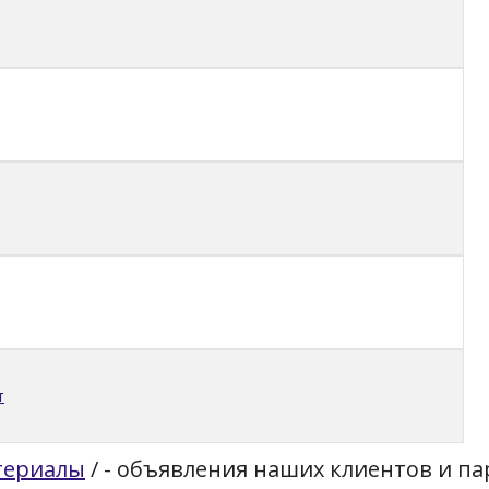
т
териалы
/
- объявления наших клиентов и п