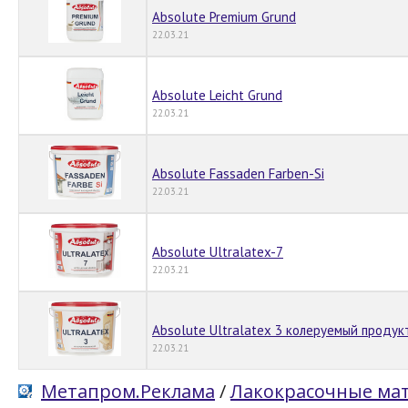
Absolute Premium Grund
22.03.21
Absolute Leicht Grund
22.03.21
Absolute Fassaden Farben-Si
22.03.21
Absolute Ultralatex-7
22.03.21
Absolute Ultralatex 3 колеруемый продук
22.03.21
Метапром.Реклама
/
Лакокрасочные ма