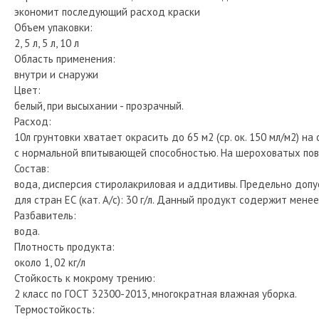
экономит последующий расход краски
Объем упаковки:
2, 5 л, 5 л, 10 л
Область применения:
внутри и снаружи
Цвет:
белый, при высыхании - прозрачный.
Расход:
10л грунтовки хватает окрасить до 65 м2 (ср. ок. 150 мл/м2) н
с нормальной впитывающей способностью. На шероховатых пов
Состав:
вода, дисперсия стиролакриловая и аддитивы. Предельно допу
для стран ЕС (кат. А/c): 30 г/л. Данный продукт содержит менее 
Разбавитель:
вода.
Плотность продукта:
около 1, 02 кг/л
Стойкость к мокрому трению:
2 класс по ГОСТ 32300-2013, многократная влажная уборка.
Термостойкость: