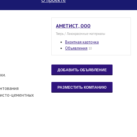
АМЕТИСТ, ООО
Тверь / Лакокрасочные материалы
Визитная карточка
Объявления
10
ки.
унтования
книсто-цементных