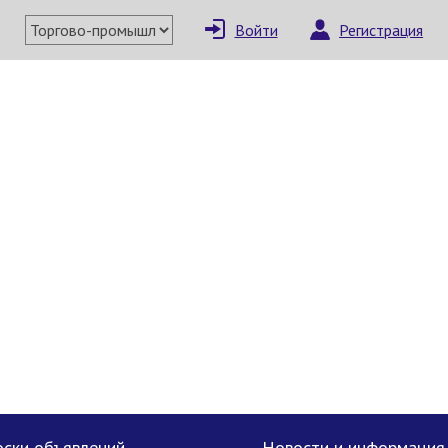
Войти
Регистрация
×
Написать поставщи
Отмена
Отправить сообщение
ски объявлений
Новости и информация