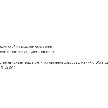
а один слой на гладком основании
ерхностях расход увеличивается
стимая концентрация летучих органических соединений (ЛОС) в д
5 г/л ЛОС.