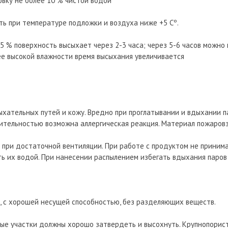
вку не более 10 % чистой водой
ить при температуре подложки и воздуха ниже +5 Сº.
5 % поверхность высыхает через 2-3 часа; через 5-6 часов можно
ее высокой влажности время высыхания увеличивается
ательных путей и кожу. Вредно при проглатывании и вдыхании па
вительностью возможна аллергическая реакция. Материал пожаров
 при достаточной вентиляции. При работе с продуктом не принима
ть их водой. При нанесении распылением избегать вдыхания паров 
м, с хорошей несущей способностью, без разделяющих веществ.
ые участки должны хорошо затвердеть и высохнуть. Крупнопорис