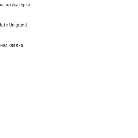
ска штукатурки
ute Unigrund.
чная кладка