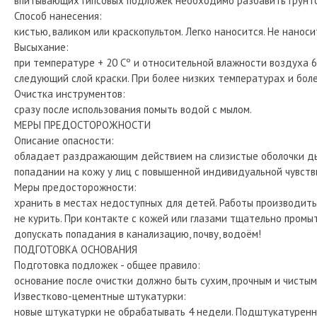
впитывающих гипсовых подложек необходимо разбавить грунто
Способ нанесения:
кистью, валиком или краскопультом. Легко наносится. Не нанос
Высыхание:
при температуре + 20 Сº и относительной влажности воздуха 6
следующий слой краски. При более низких температурах и бол
Очистка инструментов:
сразу после использования помыть водой с мылом.
МЕРЫ ПРЕДОСТОРОЖНОСТИ
Описание опасности:
обладает раздражающим действием на слизистые оболочки дых
попадании на кожу у лиц с повышенной индивидуальной чувст
Меры предосторожности:
хранить в местах недоступных для детей. Работы производить
не курить. При контакте с кожей или глазами тщательно промы
допускать попадания в канализацию, почву, водоём!
ПОДГОТОВКА ОСНОВАНИЯ
Подготовка подложек - общее правило:
основание после очистки должно быть сухим, прочным и чисты
Известково-цементные штукатурки:
новые штукатурки не обрабатывать 4 недели. Подштукатуренн