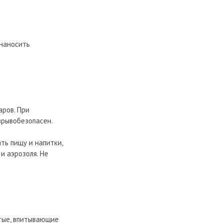
 наносить
ров. При
зрывобезопасен.
ть пищу и напитки,
и аэрозоля. Не
тые, впитывающие