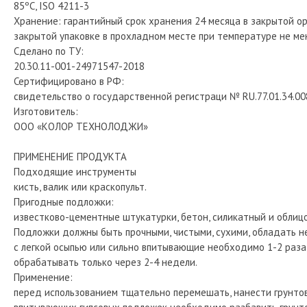
85ºС, ISO 4211-3
Хранение: гарантийный срок хранения 24 месяца в закрытой ор
закрытой упаковке в прохладном месте при температуре не ме
Сделано по ТУ:
20.30.11-001-24971547-2018
Сертифицировано в РФ:
свидетельство о государственной регистраци № RU.77.01.34.008
Изготовитель:
ООО «КОЛОР ТЕХНОЛОДЖИ»
ПРИМЕНЕНИЕ ПРОДУКТА
Подходящие инструменты
кисть, валик или краскопульт.
Пригодные подложки:
известково-цементные штукатурки, бетон, силикатный и облиц
Подложки должны быть прочными, чистыми, сухими, обладать н
с легкой осыпью или сильно впитывающие необходимо 1-2 раза
обрабатывать только через 2-4 недели.
Применение:
перед использованием тщательно перемешать, нанести грунтовк