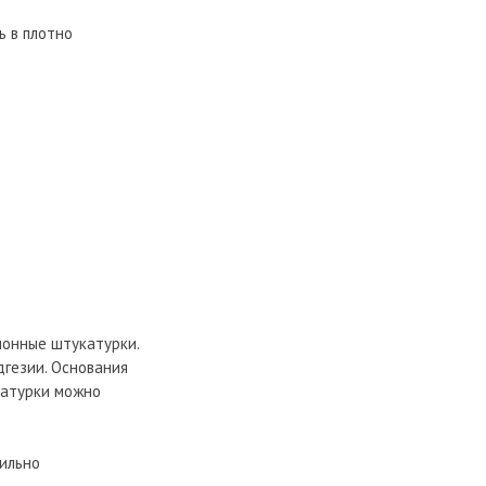
ь в плотно
ионные штукатурки.
дгезии. Основания
катурки можно
сильно