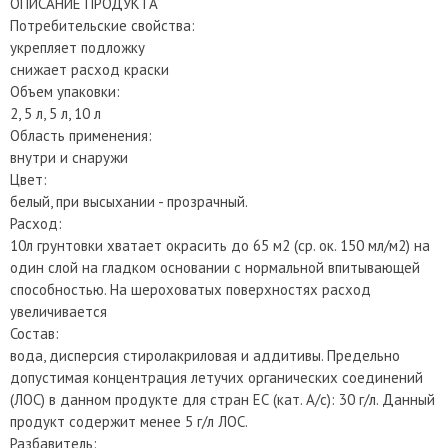
ОПИСАНИЕ ПРОДУКТА
Потребительские свойства:
укрепляет подложку
снижает расход краски
Объем упаковки:
2, 5 л, 5 л, 10 л
Область применения:
внутри и снаружи
Цвет:
белый, при высыхании - прозрачный.
Расход:
10л грунтовки хватает окрасить до 65 м2 (ср. ок. 150 мл/м2) на
один слой на гладком основании с нормальной впитывающей
способностью. На шероховатых поверхностях расход
увеличивается
Состав:
вода, дисперсия стиролакриловая и аддитивы. Предельно
допустимая концентрация летучих органических соединений
(ЛОС) в данном продукте для стран ЕС (кат. А/c): 30 г/л. Данный
продукт содержит менее 5 г/л ЛОС.
Разбавитель: