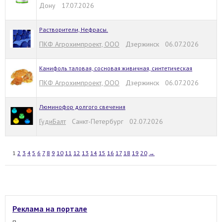
Дону 17.07.2026
Растворители, Нефрасы.
ПКФ Агрохимпроект, ООО
Дзержинск 06.07.2026
Канифоль таловая, сосновая живичная, синтетическая
ПКФ Агрохимпроект, ООО
Дзержинск 06.07.2026
Люминофор долгого свечения
ГудиБалт
Санкт-Петербург 02.07.2026
1
2
3
4
5
6
7
8
9
10
11
12
13
14
15
16
17
18
19
20
→
Реклама на портале