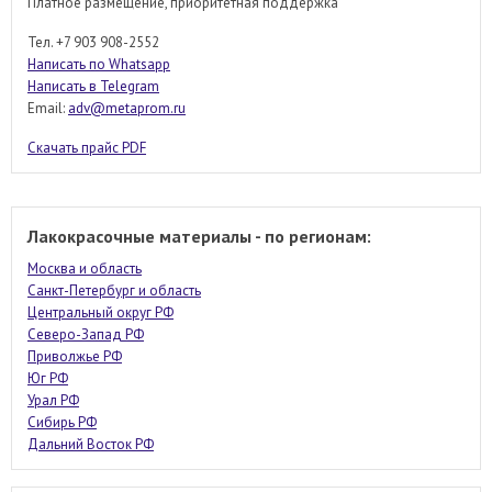
Платное размещение, приоритетная поддержка
Тел. +7 903 908-2552
Написать по Whatsapp
Написать в Telegram
Email:
adv@metaprom.ru
Скачать прайс PDF
Лакокрасочные материалы - по регионам:
Москва и область
Санкт-Петербург и область
Центральный округ РФ
Северо-Запад РФ
Приволжье РФ
Юг РФ
Урал РФ
Сибирь РФ
Дальний Восток РФ