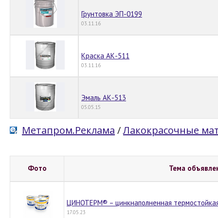
Грунтовка ЭП-0199
03.11.16
Краска АК-511
03.11.16
Эмаль АК-513
05.05.15
Метапром.Реклама
/
Лакокрасочные ма
Фото
Тема объявле
ЦИНОТЕРМ® – цинкнаполненная термостойкая
17.05.23