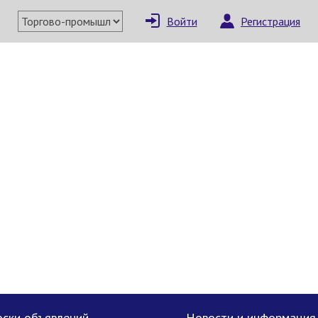
Войти
Регистрация
×
Написать поставщи
Отмена
Отправить сообщение
ски объявлений
Новости и информация